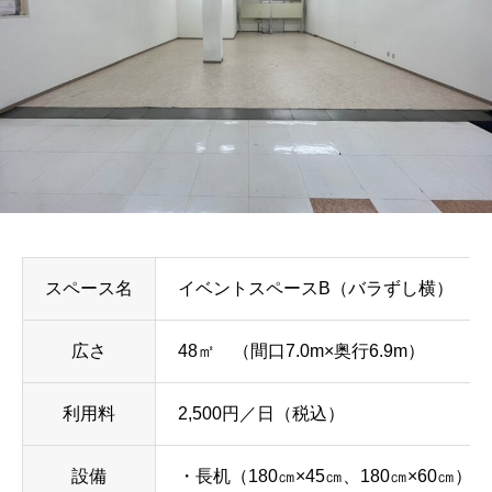
スペース名
イベントスペースB（バラずし横）
広さ
48㎡ （間口7.0m×奥行6.9m）
利用料
2,500円／日（税込）
設備
・長机（180㎝×45㎝、180㎝×60㎝）