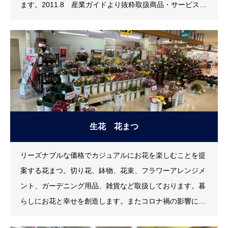
ます。2011.8 産業ガイドより抜粋取扱商品・サービス化
粧品類◆資生堂、コーセー、ホワイトリリー化粧品、ディ
シラ資生堂化粧品をメインにコンピューター器機による肌
診断を行っています。専用アドバイザーがお客様お一人お
ひとりのお肌の状態やご要望に合わせて、お手入れやメー
クアップ方法などをご説明、ご提案しながら
生花 花まつ
リーズナブルな価格でカジュアルにお花を楽しむことを提
案する花まつ。切り花、鉢物、花束、フラワーアレンジメ
ント、ガーデニング用品、雑貨など取扱しております。暮
らしにお花と幸せを創造します。またコロナ禍の影響によ
り、ロスフラワーや花農家様を救いたい！そんな声から始