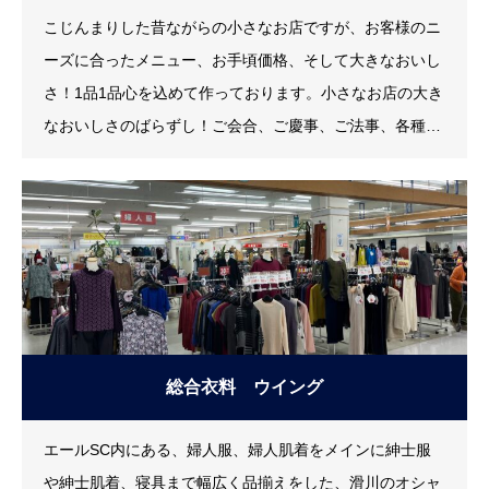
こじんまりした昔ながらの小さなお店ですが、お客様のニ
ーズに合ったメニュー、お手頃価格、そして大きなおいし
さ！1品1品心を込めて作っております。小さなお店の大き
なおいしさのばらずし！ご会合、ご慶事、ご法事、各種レ
クリェーションパーティー、ご家族の団らんでのご注文承
ります。
総合衣料 ウイング
エールSC内にある、婦人服、婦人肌着をメインに紳士服
や紳士肌着、寝具まで幅広く品揃えをした、滑川のオシャ