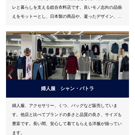
レと暮らしを支える総合衣料店です。良いモノ志向の品揃
えをモットーとし、日本製の商品や、凝ったデザイン、生
地へのこだわりを持った商品を多く展開しているのが特徴
です。婦人服では、メーカー直での取引をベースにしてい
る為、売れ筋の商品入荷が多くなるようにしています。他
には、ボトムスにも強化をしており、たくさんの品揃えで
展開しております。肌着では、北陸で人気のグンゼ商品
を、地域では一
婦人服 シャン・パトラ
婦人服、アクセサリー、くつ、バッグなど販売していま
す。他店と比べてブランドの多さと品質の良さ、サイズも
豊富です。長い間、安心して着てもらえる洋服が揃ってい
ます。