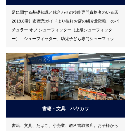
足に関する基礎知識と靴合わせの技能専門資格者のいる店
2018.8滑川市産業ガイドより抜粋お店の紹介北陸唯一のバ
チュラー オブ シューフィッター（上級シューフィッタ
ー）、シューフィッター、幼児子ども専門シューフィッタ
ーが足の計測、フットプリントによる足型計測で足に合っ
た靴選びをする。ポドロジーサロンがあり、ポドロジース
クール富山校を併設。ドイツ オーソペティマイスターが来
店、足と靴の健康から考えられた良質な靴とインソールの
販売。【資格者】・上級シューフィッター ・幼
書籍・文具 ハヤカワ
書籍、文具、たばこ、小売業、教科書取扱店。お子様から