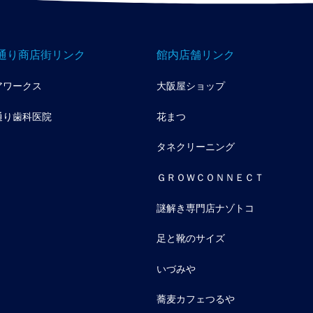
通り商店街リンク
館内店舗リンク
アワークス
大阪屋ショップ
通り歯科医院
花まつ
タネクリーニング
ＧＲＯＷＣＯＮＮＥＣＴ
謎解き専門店ナゾトコ
足と靴のサイズ
いづみや
蕎麦カフェつるや