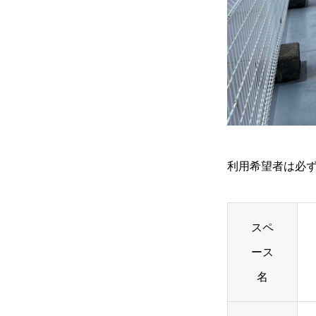
利用希望者は必
スペ
ース
名